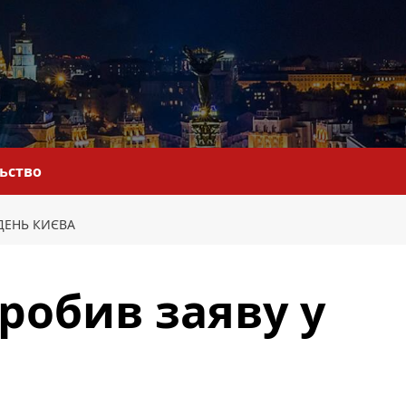
льство
ДЕНЬ КИЄВА
робив заяву у