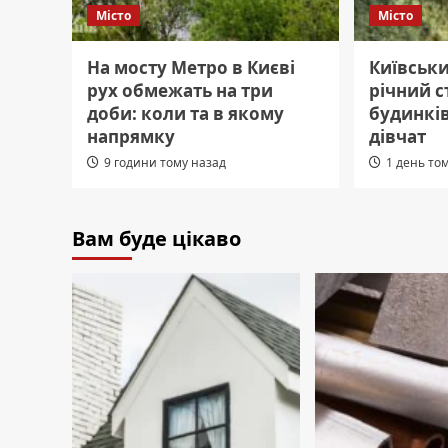
Місто
Місто
На мосту Метро в Києві
Київськи
рух обмежать на три
річний с
доби: коли та в якому
будинків
напрямку
дівчат
9 години тому назад
1 день то
Вам буде цікаво