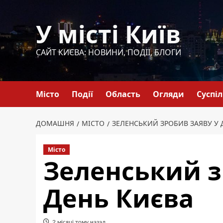
Перейти
до
У місті Київ
вмісту
САЙТ КИЄВА: НОВИНИ, ПОДІЇ, БЛОГИ
Місто
Події
Область
Огляди
Суспі
ДОМАШНЯ
МІСТО
ЗЕЛЕНСЬКИЙ ЗРОБИВ ЗАЯВУ У 
Місто
Зеленський з
День Києва
2 місяці тому назад