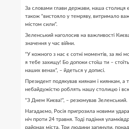
За словами глави держави, наша столиця є м
також “вистояло у темряву, витримало важ
містом сили”.
Зеленський наголосив на важливості Києва 
значення у час війни.
“У кожного з нас є сотні моментів, за які 
я тебе захищу! Бо допоки стоїш ти – стоїть
наших венах”, – йдеться у дописі.
Президент подякував киянам і киянкам, а т
небайдужістю роблять нашу столицю і всю
“З Днем Києва!”, – резюмував Зеленський.
Нагадаємо, Росія пригрозила новими удара
ніч проти 24 травня. Тоді падіння уламківд
районах міста. Три людини загинули, пона