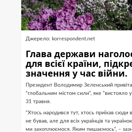
Джерело:
korrespondent.net
Глава держави наголо
для всієї країни, підк
значення у час війни.
Президент Володимир Зеленський привітав
“глобальним містом сили”, яке “вистояло у 
31 травня.
“Хтось народився тут, хтось приїхав сюди 
не бував, але для всіх українців та україно
ми захоплюємося. Яким пишаємось”, – зазн