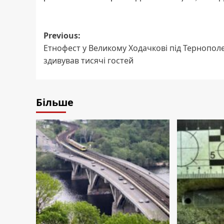
Post
Previous:
Етнофест у Великому Ходачкові під Тернопол
navigation
здивував тисячі гостей
Більше