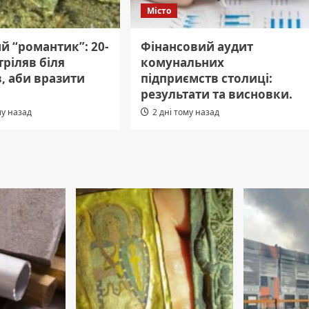
Місто
й “романтик”: 20-
Фінансовий аудит
тріляв біля
комунальних
, аби вразити
підприємств столиці:
результати та висновки.
му назад
2 дні тому назад