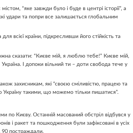
істом, “яке завжди було і буде в центрі історії”, а
кі удари та попри все залишається глобальним
для всієї країни, підкресливши його стійкість та
можна сказати: “Києве мій, я люблю тебе!” Києве мій,
 Україна. І допоки вільний ти – доти свобода тече у
акож захисникам, які “своєю сміливістю, працею та
 Україну такими, що можемо тільки пишатися”.
ми по Києву. Останній масований обстріл відбувся у
ронів і ракет та пошкодження були зафіксовані в усіх
д 90 постраждали.