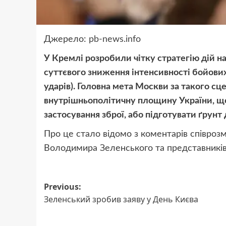
Джерело:
pb-news.info
У Кремлі розробили чітку стратегію дій н
суттєвого зниження інтенсивності бойови
ударів).
Головна мета Москви за такого сц
внутрішньополітичну площину України, що
застосування зброї, або підготувати ґрунт 
Про це стало відомо з коментарів співроз
Володимира Зеленського та представників 
Post
Previous:
Зеленський зробив заяву у День Києва
navigation