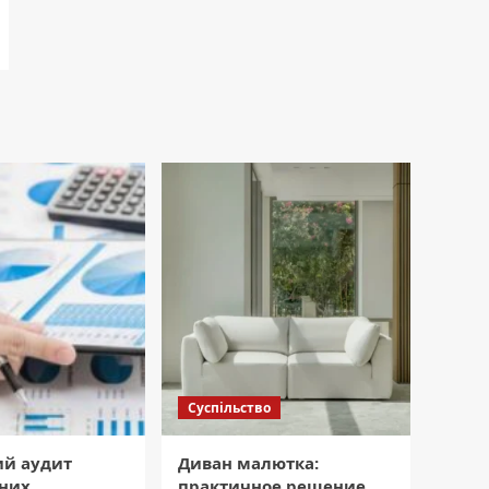
Суспільство
ий аудит
Диван малютка:
них
практичное решение