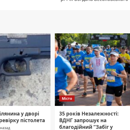
Місто
рілянина у дворі
35 років Незалежності:
ревірку пістолета
ВДНГ запрошує на
благодійний “Забіг у
 назад