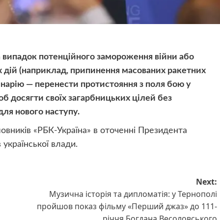
а випадок потенційного замороження війни або
х дій (наприклад, припинення масованих ракетних
енарію — перенести протистояння з поля бою у
б досягти своїх загарбницьких цілей без
для нового наступу.
мовників «РБК-Україна» в оточенні Президента
української влади.
Next:
Музична історія та дипломатія: у Тернополі
пройшов показ фільму «Перший джаз» до 111-
річчя Богдана Весоловського