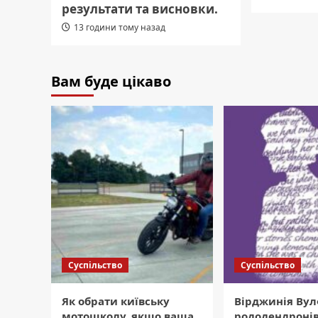
результати та висновки.
13 години тому назад
Вам буде цікаво
Суспільство
Суспільство
Як обрати київську
Вірджинія Вул
мотошколу, якщо ваша
рододендронів