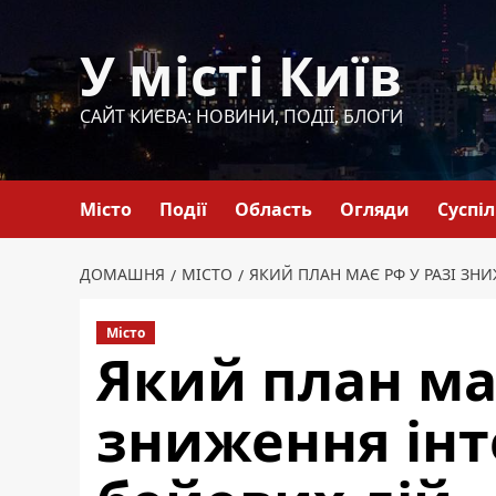
Перейти
до
У місті Київ
вмісту
САЙТ КИЄВА: НОВИНИ, ПОДІЇ, БЛОГИ
Місто
Події
Область
Огляди
Суспі
ДОМАШНЯ
МІСТО
ЯКИЙ ПЛАН МАЄ РФ У РАЗІ ЗН
Місто
Який план має
зниження інт