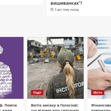
вишиванках”!
3 дні тому назад
Події
Місто
ф. Поміж
Витік аміаку в Голосієві:
Фінансов
: коли
що відомо про ситуацію
комуналь