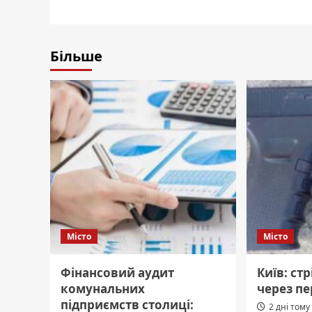
Більше
Місто
Місто
Фінансовий аудит
Київ: ст
комунальних
через пе
підприємств столиці:
2 дні тому