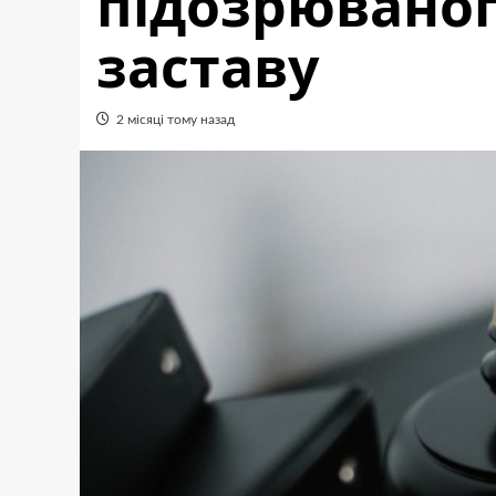
підозрюваног
заставу
2 місяці тому назад