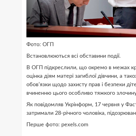
Фото: ОГП
Встановлюються всі обставини події.
В ОГП підкреслили, що окремо в межах к
оцінка діям матері загиблої дівчини, а так
обов’язки щодо захисту прав і безпеки діт
вчиненню цього особливо тяжкого злочину
Як повідомляв Укрінформ, 17 червня у Фас
затримали 28-річного чоловіка, підозрювано
Перше фото: pexels.com