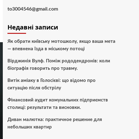
to3004546@gmail.com
Недавні записи
Як обрати київську мотошколу, якщо ваша мета
— впевнена їзда в міському потоці
Вірджинія Вулф. Поміж рододендронів: коли
біографія говорить про травму.
Витік аміаку в Голосієві: що відомо про
ситуацію після обстрілу
Фінансовий аудит комунальних підприємств
столиці: результати та висновки.
Диван малютка: практичное решение для
небольших квартир