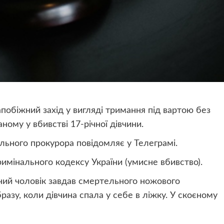
побіжний захід у вигляді тримання під вартою без
ному у вбивстві 17-річної дівчини.
льного прокурора повідомляє у Телеграмі.
Кримінального кодексу України (умисне вбивство).
чний чоловік завдав смертельного ножового
разу, коли дівчина спала у себе в ліжку. У скоєному