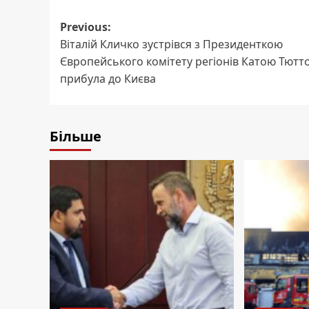
Post
Previous:
Віталій Кличко зустрівся з Президенткою
navigation
Європейського комітету регіонів Катою Тютто
прибула до Києва
Більше