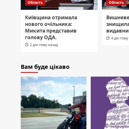
Область
Область
Київщина отримала
Вишневе
нового очільника:
знищила
Микита представив
видавни
голову ОДА.
4 дні тому
2 дні тому назад
Вам буде цікаво