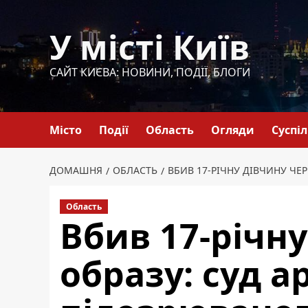
Перейти
до
У місті Київ
вмісту
САЙТ КИЄВА: НОВИНИ, ПОДІЇ, БЛОГИ
Місто
Події
Область
Огляди
Суспі
ДОМАШНЯ
ОБЛАСТЬ
ВБИВ 17-РІЧНУ ДІВЧИНУ ЧЕ
Область
Вбив 17-річну
образу: суд 