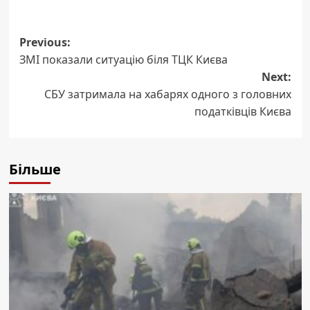
Post
Previous:
ЗМІ показали ситуацію біля ТЦК Києва
navigation
Next:
СБУ затримала на хабарях одного з головних
податківців Києва
Більше