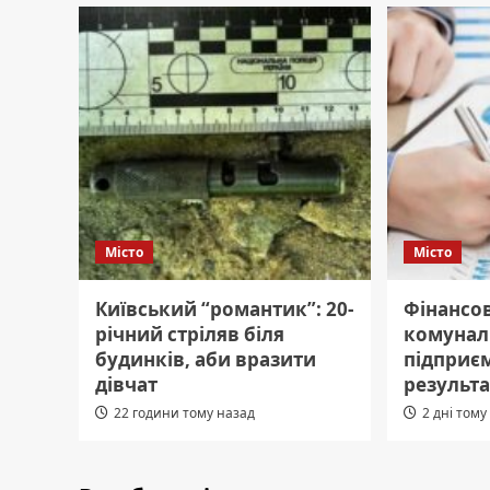
Місто
Місто
Київський “романтик”: 20-
Фінансо
річний стріляв біля
комунал
будинків, аби вразити
підприєм
дівчат
результа
22 години тому назад
2 дні тому