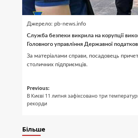
Джерело:
pb-news.info
Служба безпеки викрила на корупції вико
Головного управління Державної податково
За матеріалами справи, посадовець причет
столичних підприємців.
Post
Previous:
В Києві 11 липня зафіксовано три температур
navigation
рекорди
Більше