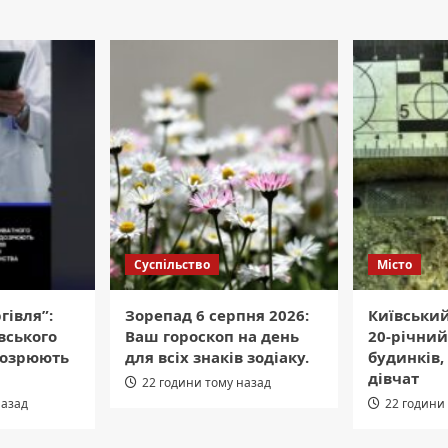
Суспільство
Місто
гівля”:
Зорепад 6 серпня 2026:
Київський
вського
Ваш гороскоп на день
20-річний
дозрюють
для всіх знаків зодіаку.
будинків,
дівчат
22 години тому назад
назад
22 години