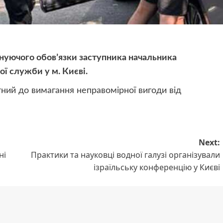
нуючого обовʼязки заступника начальника
ї служби у м. Києві.
ний до вимагання неправомірної вигоди від
Next:
ні
Практики та науковці водної галузі організували
ізраїльську конференцію у Києві