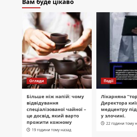
Вам буде цікаво
Огляди
Події
Більше ніж напій: чому
Лікарняна “тор
відвідування
Директора киї
спеціалізованої чайної –
медцентру пі
це досвід, який варто
у злочині.
прожити кожному
22 години тому 
19 години тому назад