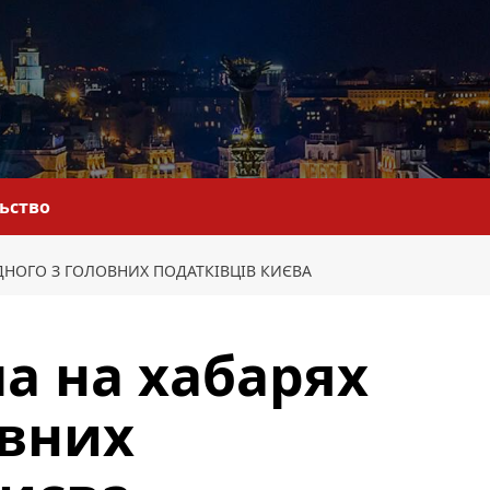
льство
ДНОГО З ГОЛОВНИХ ПОДАТКІВЦІВ КИЄВА
а на хабарях
овних