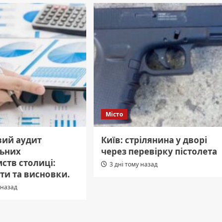
Місто
вий аудит
Київ: стрілянина у дворі
ьних
через перевірку пістолета
ств столиці:
3 дні тому назад
ти та висновки.
 назад