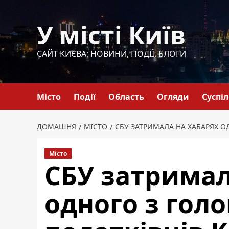
Перейти
до
У місті Київ
вмісту
САЙТ КИЄВА: НОВИНИ, ПОДІЇ, БЛОГИ
Місто
Події
Область
Огляди
Суспі
ДОМАШНЯ
МІСТО
СБУ ЗАТРИМАЛА НА ХАБАРЯХ О
Місто
СБУ затримал
одного з гол