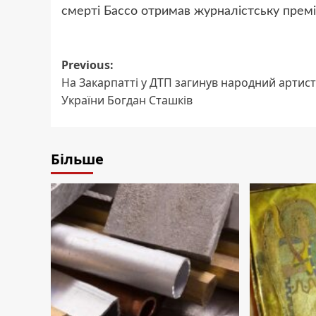
смерті Бассо отримав журналістську премію
Post
Previous:
На Закарпатті у ДТП загинув народний артист
navigation
України Богдан Сташків
Більше