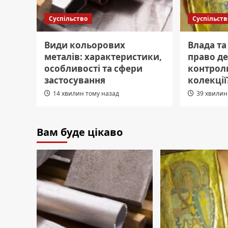
Суспільство
Суспільств
Види кольорових
Влада та
металів: характеристики,
право д
особливості та сфери
контрол
застосування
колекції
14 хвилин тому назад
39 хвилин
Вам буде цікаво