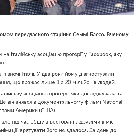
ромом передчасного старіння Семмі Бассо. Вченому
на Італійську асоціацію прогерії у Facebook, яку
ці.
 півночі Італії. У два роки йому діагностували
ння, що вражає лише 1 з 20 мільйонів людей.
талійську асоціацію прогерії, яка досліджувала та
Ще він знявся в документальному фільмі National
атами Америки (США).
зле під час обіду в ресторані з друзями в місті
німації, врятувати його не вдалося. За день до