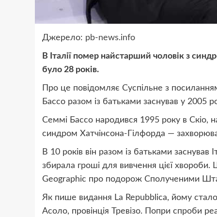
Джерело:
pb-news.info
В Італії помер найстарший чоловік з синд
було 28 років.
Про це повідомляє Суспільне з посиланням 
Бассо разом із батьками заснував у 2005 ро
Семмі Бассо народився 1995 року в Скіо, на
синдром Хатчінсона-Гілфорда — захворюва
В 10 років він разом із батьками заснував І
збирала гроші для вивчення цієї хвороби. 
Geographic про подорож Сполученими Шт
Як пише видання La Repubblica, йому стало 
Асоло, провінція Тревізо. Попри спроби реа