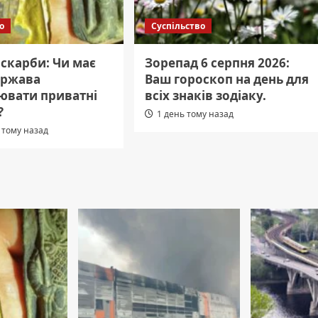
о
Суспільство
 скарби: Чи має
Зорепад 6 серпня 2026:
ержава
Ваш гороскоп на день для
ювати приватні
всіх знаків зодіаку.
?
1 день тому назад
 тому назад