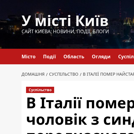
Перейти
до
У місті Київ
вмісту
САЙТ КИЄВА: НОВИНИ, ПОДІЇ, БЛОГИ
Місто
Події
Область
Огляди
Суспі
ДОМАШНЯ
СУСПІЛЬСТВО
В ІТАЛІЇ ПОМЕР НАЙС
Суспільство
В Італії пом
чоловік з си