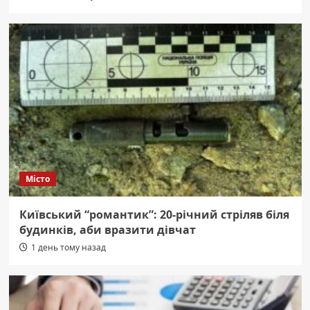
Місто
Київський “романтик”: 20-річний стріляв біля
будинків, аби вразити дівчат
1 день тому назад