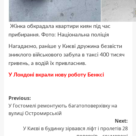
Жінка обкрадала квартири киян під час
прибирання. Фото: Національна поліція
Нагадаємо, раніше у Києві дружина безвісти
зниклого військового забула в таксі 400 тисяч
гривень, а водій їх привласнив.
У Лондоні вкрали нову роботу Бенксі
Post
Previous:
У Гостомелі ремонтують багатоповерхівку на
navigation
вулиці Остромирській
Next:
У Києві в будинку зірвався ліфт і пролетів 28