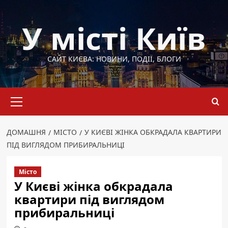
Перейти
до
У місті Київ
вмісту
САЙТ КИЄВА: НОВИНИ, ПОДІЇ, БЛОГИ
Основне
меню
ДОМАШНЯ
МІСТО
У КИЄВІ ЖІНКА ОБКРАДАЛА КВАРТИРИ
ПІД ВИГЛЯДОМ ПРИБИРАЛЬНИЦІ
Місто
У Києві жінка обкрадала
квартири під виглядом
прибиральниці