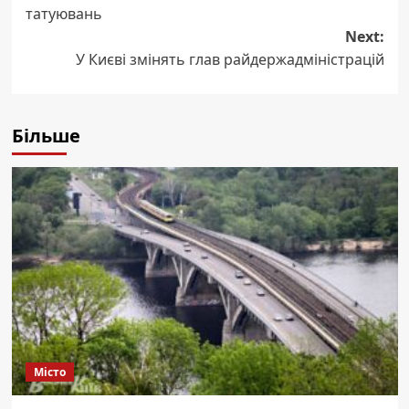
navigation
татуювань
Next:
У Києві змінять глав райдержадміністрацій
Більше
Місто