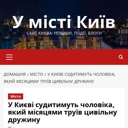
Перейти
до
У місті Київ
вмісту
САЙТ КИЄВА: НОВИНИ, ПОДІЇ, БЛОГИ
Основне
меню
ДОМАШНЯ
МІСТО
У КИЄВІ СУДИТИМУТЬ ЧОЛОВІКА,
ЯКИЙ МІСЯЦЯМИ ТРУЇВ ЦИВІЛЬНУ ДРУЖИНУ
Місто
У Києві судитимуть чоловіка,
який місяцями труїв цивільну
дружину