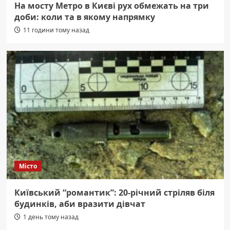
На мосту Метро в Києві рух обмежать на три
доби: коли та в якому напрямку
11 години тому назад
Місто
Київський “романтик”: 20-річний стріляв біля
будинків, аби вразити дівчат
1 день тому назад