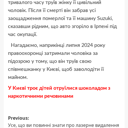
тривалого часу труїв жінку її цивільний
чоловік. Після її смерті він забрав усі
заощадження померлої та її машину Suzuki,
сказавши рідним, що авто згоріло в Ірпені під
час окупації.
Нагадаємо, наприкінці липня 2024 року
правоохоронці затримали чоловіка за
підозрою у тому, що він труїв свою
співмешканку у Києві, щоб заволодіти її
майном.
У Києві троє дітей отруїлися шоколадом з
наркотичними речовинами
Post
Previous:
Усе, що ви повинні знати про лазерне видалення