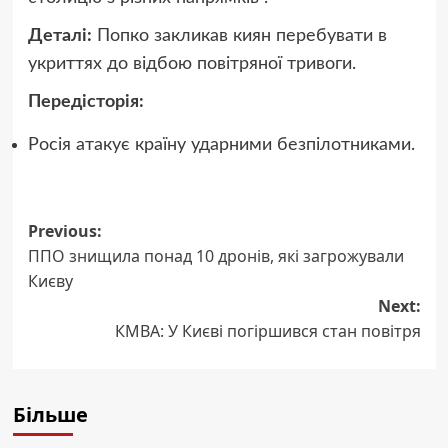
Деталі:
Попко закликав киян перебувати в
укриттях до відбою повітряної тривоги.
Передісторія:
Росія атакує країну ударними безпілотниками.
Post
Previous:
ППО знищила понад 10 дронів, які загрожували
navigation
Києву
Next:
КМВА: У Києві погіршився стан повітря
Більше