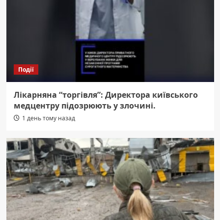
Події
Лікарняна “торгівля”: Директора київського
медцентру підозрюють у злочині.
1 день тому назад