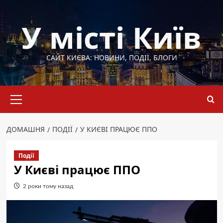
Перейти
до
У місті Київ
вмісту
САЙТ КИЄВА: НОВИНИ, ПОДІЇ, БЛОГИ
Основне
меню
ДОМАШНЯ
ПОДІЇ
У КИЄВІ ПРАЦЮЄ ППО
Події
У Києві працює ППО
2 роки тому назад