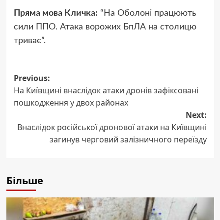
Пряма мова Кличка:
“На Оболоні працюють
сили ППО. Атака ворожих БпЛА на столицю
триває”.
Post
Previous:
На Київщині внаслідок атаки дронів зафіксовані
navigation
пошкодження у двох районах
Next:
Внаслідок російської дронової атаки на Київщині
загинув черговий залізничного переїзду
Більше