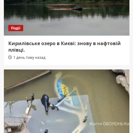
Події
Кирилівське озеро в Києві: знову в нафтовій
плівці.
1 день тому назад