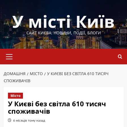
Перейти
до
У місті Київ
вмісту
САЙТ КИЄВА: НОВИНИ, ПОДІЇ, БЛОГИ
Основне
меню
ДОМАШНЯ
МІСТО
У КИЄВІ БЕЗ СВІТЛА 610 ТИСЯЧ
СПОЖИВАЧІВ
Місто
У Києві без світла 610 тисяч
споживачів
6 місяців тому назад