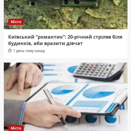
Місто
Київський “романтик”: 20-річний стріляв біля
будинків, аби вразити дівчат
1 день тому назад
Місто