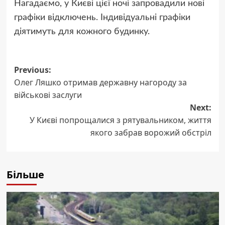
Нагадаємо, у Києві цієї ночі запровадили нові
графіки відключень. Індивідуальні графіки
діятимуть для кожного будинку.
Post
Previous:
Олег Ляшко отримав державну нагороду за
navigation
військові заслуги
Next:
У Києві попрощалися з рятувальником, життя
якого забрав ворожий обстріл
Більше