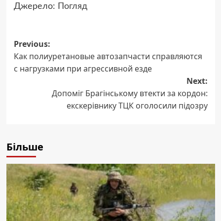
Джерело:
Погляд
Post
Previous:
Как полиуретановые автозапчасти справляются
navigation
с нагрузками при агрессивной езде
Next:
Допоміг Брагінському втекти за кордон:
екскерівнику ТЦК оголосили підозру
Більше