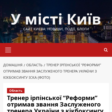
Перейти
до
У місті Київ
вмісту
САЙТ КИЄВА: НОВИНИ, ПОДІЇ, БЛОГИ
Основне
меню
ДОМАШНЯ
ОБЛАСТЬ
ТРЕНЕР ІРПІНСЬКОЇ “РЕФОРМИ”
ОТРИМАВ ЗВАННЯ ЗАСЛУЖЕНОГО ТРЕНЕРА УКРАЇНИ З
КІКБОКСИНГУ ІСКА (ФОТО)
Область
Тренер ірпінської “Реформи”
отримав звання Заслуженого
тренера України з кікбоксингу