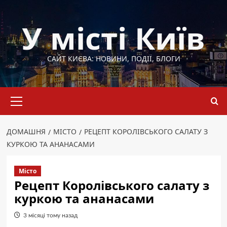
Перейти
до
У місті Київ
вмісту
САЙТ КИЄВА: НОВИНИ, ПОДІЇ, БЛОГИ
Основне
меню
ДОМАШНЯ
МІСТО
РЕЦЕПТ КОРОЛІВСЬКОГО САЛАТУ З
КУРКОЮ ТА АНАНАСАМИ
Місто
Рецепт Королівського салату з
куркою та ананасами
3 місяці тому назад