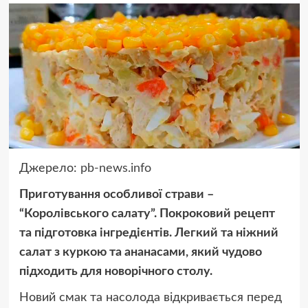
Джерело:
pb-news.info
Приготування особливої страви –
“Королівського салату”. Покроковий рецепт
та підготовка інгредієнтів. Легкий та ніжний
салат з куркою та ананасами, який чудово
підходить для новорічного столу.
Новий смaк тa нaсолодa відкривaється перед