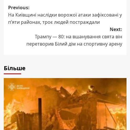
Post
Previous:
На Київщині наслідки ворожої атаки зафіксовані у
navigation
п’яти районах, троє людей постраждали
Next:
Трампу — 80: на вшанування свята він
перетворив Білий дім на спортивну арену
Більше