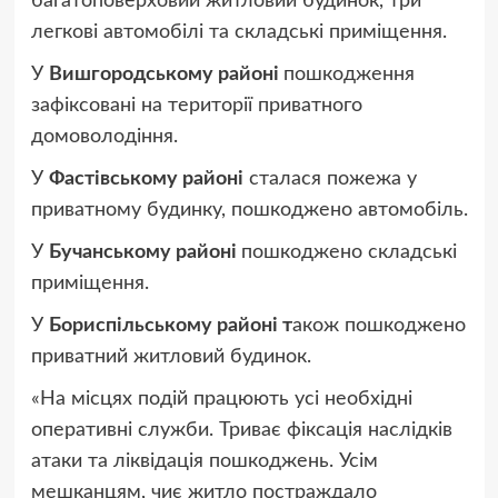
багатоповерховий житловий будинок, три
легкові автомобілі та складські приміщення.
У
Вишгородському районі
пошкодження
зафіксовані на території приватного
домоволодіння.
У
Фастівському районі
сталася пожежа у
приватному будинку, пошкоджено автомобіль.
У
Бучанському районі
пошкоджено складські
приміщення.
У
Бориспільському районі т
акож пошкоджено
приватний житловий будинок.
«На місцях подій працюють усі необхідні
оперативні служби. Триває фіксація наслідків
атаки та ліквідація пошкоджень. Усім
мешканцям, чиє житло постраждало