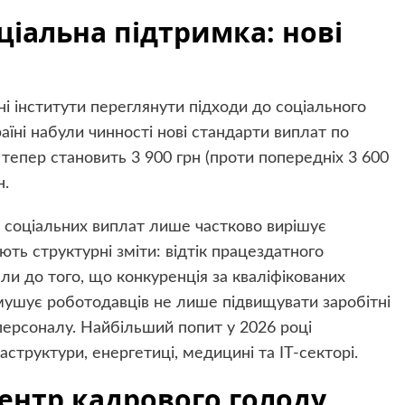
оціальна підтримка: нові
 інститути переглянути підходи до соціального
раїні набули чинності нові стандарти виплат по
тепер становить 3 900 грн (проти попередніх 3 600
н.
 соціальних виплат лише частково вирішує
ть структурні зміти: відтік працездатного
ли до того, що конкуренція за кваліфікованих
мушує роботодавців не лише підвищувати заробітні
 персоналу. Найбільший попит у 2026 році
аструктури, енергетиці, медицині та IT-секторі.
центр кадрового голоду