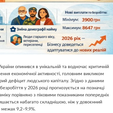
країни опинився в унікальній та водночас критичній
лення економічної активності, головним викликом
трий дефіцит людського капіталу. Згідно з даними
 безробіття у 2026 році прогнозується на позначці
наміку порівняно з піковими показниками попередніх
ишається набагато складнішою, ніж у довоєнний
в межах 9,2–9,9%.