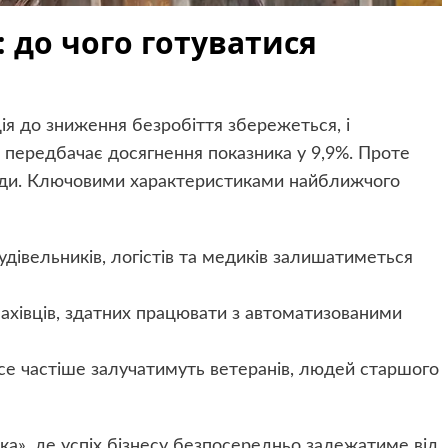
 до чого готуватися
ія до зниження безробіття збережеться, і
в передбачає досягнення показника у 9,9%. Проте
вжди. Ключовими характеристиками найближчого
удівельників, логістів та медиків залишатиметься
фахівців, здатних працювати з автоматизованими
все частіше залучатимуть ветеранів, людей старшого
ка», де успіх бізнесу безпосередньо залежатиме від