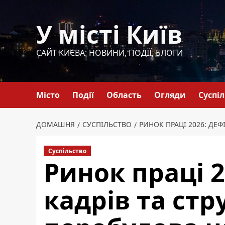
Перейти
до
У місті Київ
вмісту
САЙТ КИЄВА: НОВИНИ, ПОДІЇ, БЛОГИ
Місто
Події
Область
Огляди
Суспі
ДОМАШНЯ
СУСПІЛЬСТВО
РИНОК ПРАЦІ 2026: ДЕ
Суспільство
Ринок праці 2
кадрів та стр