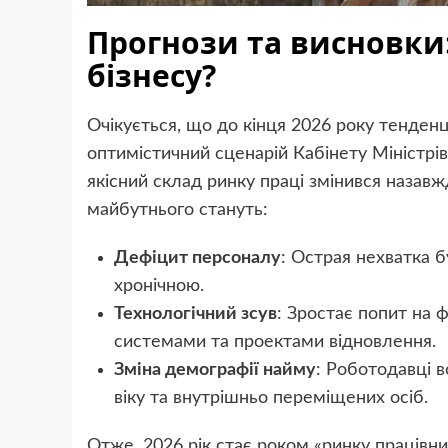
Прогнози та висновки:
бізнесу?
Очікується, що до кінця 2026 року тенденц
оптимістичний сценарій Кабінету Міністрі
якісний склад ринку праці змінився наза
майбутнього стануть:
Дефіцит персоналу
: Острая нехватка б
хронічною.
Технологічний зсув
: Зростає попит на 
системами та проектами відновлення.
Зміна демографії найму
: Роботодавці 
віку та внутрішньо переміщених осіб.
Отже, 2026 рік стає роком «ринку працівни