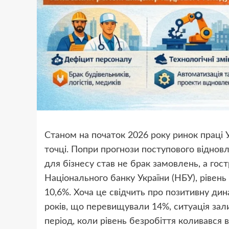
Станом на початок 2026 року ринок праці У
точці. Попри прогнози поступового віднов
для бізнесу став не брак замовлень, а гос
Національного банку України (НБУ), рівень
10,6%. Хоча це свідчить про позитивну ди
років, що перевищували 14%, ситуація зал
період, коли рівень безробіття коливався 