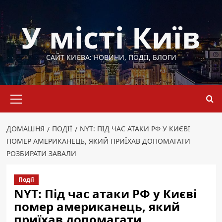
Перейти
до
У місті Київ
вмісту
САЙТ КИЄВА: НОВИНИ, ПОДІЇ, БЛОГИ
Основне
меню
ДОМАШНЯ
ПОДІЇ
NYT: ПІД ЧАС АТАКИ РФ У КИЄВІ
ПОМЕР АМЕРИКАНЕЦЬ, ЯКИЙ ПРИЇХАВ ДОПОМАГАТИ
РОЗБИРАТИ ЗАВАЛИ
Події
NYT: Під час атаки РФ у Києві
помер американець, який
приїхав допомагати