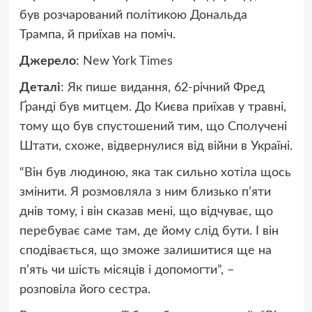
був розчарований політикою Дональда
Трампа, й приїхав на поміч.
Джерело
: New York Times
Деталі
: Як пише видання, 62-річний Фред
Ґранді був митцем. До Києва приїхав у травні,
тому що був спустошений тим, що Сполучені
Штати, схоже, відвернулися від війни в Україні.
“Він був людиною, яка так сильно хотіла щось
змінити. Я розмовляла з ним близько п’яти
днів тому, і він сказав мені, що відчуває, що
перебуває саме там, де йому слід бути. І він
сподівається, що зможе залишитися ще на
п’ять чи шість місяців і допомогти”, –
розповіла його сестра.