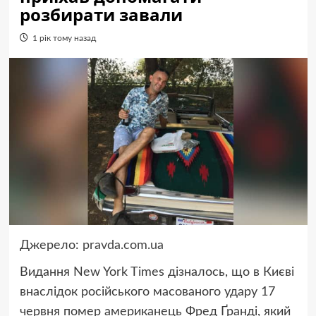
розбирати завали
1 рік тому назад
Джерело:
pravda.com.ua
Видання New York Times дізналось, що в Києві
внаслідок російського масованого удару 17
червня помер американець Фред Ґранді, який