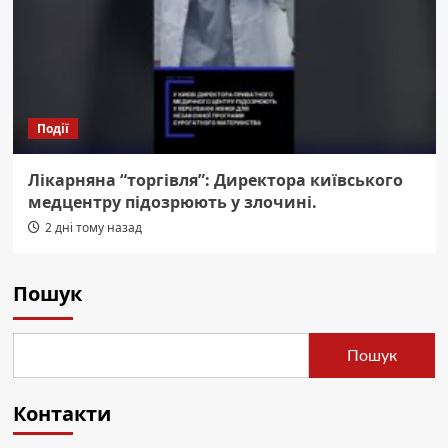
Події
Лікарняна “торгівля”: Директора київського
медцентру підозрюють у злочині.
2 дні тому назад
Пошук
Пошук
Контакти