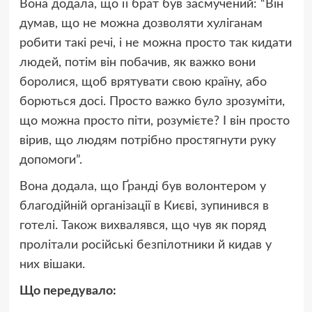
Вона додала, що її брат був засмучений: “Він
думав, що не можна дозволяти хуліганам
робити такі речі, і не можна просто так кидати
людей, потім він побачив, як важко вони
боролися, щоб врятувати свою країну, або
борються досі. Просто важко було зрозуміти,
що можна просто піти, розумієте? І він просто
вірив, що людям потрібно простягнути руку
допомоги”.
Вона додала, що Ґранді був волонтером у
благодійній організації в Києві, зупинився в
готелі. Також вихвалявся, що чув як поряд
пролітали російські безпілотники й кидав у
них вішаки.
Що передувало: