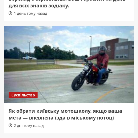
для всіх знаків зодіаку.
1 день тому назад
Суспільство
Як обрати київську мотошколу, якщо ваша
мета — впевнена їзда в міському потоці
2 дні тому назад