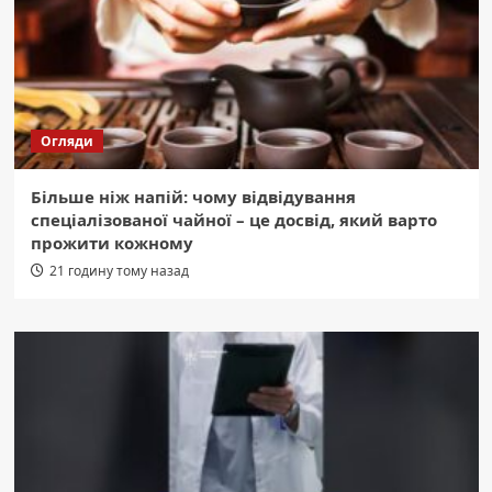
Огляди
Більше ніж напій: чому відвідування
спеціалізованої чайної – це досвід, який варто
прожити кожному
21 годину тому назад