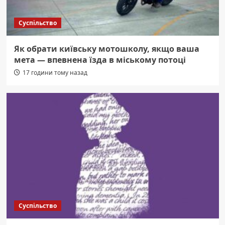
Суспільство
Як обрати київську мотошколу, якщо ваша
мета — впевнена їзда в міському потоці
17 години тому назад
Суспільство