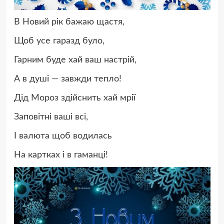
В Новий рік бажаю щастя,
Щоб усе гаразд було,
Гарним буде хай ваш настрій,
А в душі — завжди тепло!
Дід Мороз здійснить хай мрії
Заповітні ваші всі,
І валюта щоб водилась
На картках і в гаманці!