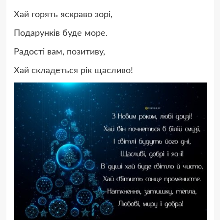
Хай горять яскраво зорі,
Подарунків буде море.
Радості вам, позитиву,
Хай складеться рік щасливо!