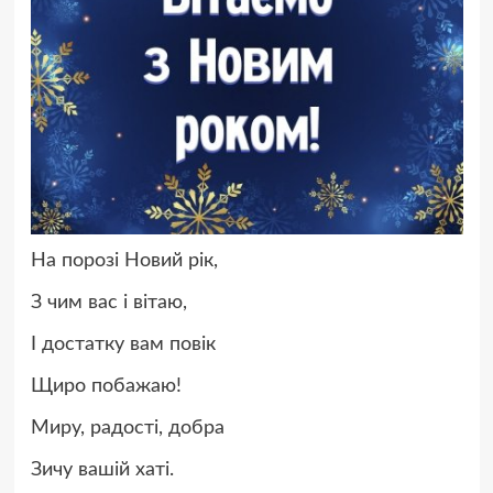
На порозі Новий рік,
З чим вас і вітаю,
І достатку вам повік
Щиро побажаю!
Миру, радості, добра
Зичу вашій хаті.