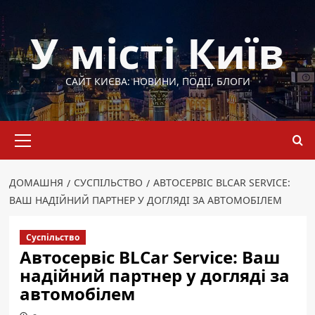
Перейти
до
У місті Київ
вмісту
САЙТ КИЄВА: НОВИНИ, ПОДІЇ, БЛОГИ
Основне
меню
ДОМАШНЯ
СУСПІЛЬСТВО
АВТОСЕРВІС BLCAR SERVICE:
ВАШ НАДІЙНИЙ ПАРТНЕР У ДОГЛЯДІ ЗА АВТОМОБІЛЕМ
Суспільство
Автосервіс BLCar Service: Ваш
надійний партнер у догляді за
автомобілем