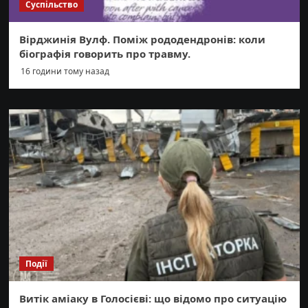
Суспільство
Вірджинія Вулф. Поміж рододендронів: коли
біографія говорить про травму.
16 години тому назад
Події
Витік аміаку в Голосієві: що відомо про ситуацію