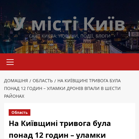
Перейти
до
У місті Київ
вмісту
САЙТ КИЄВА: НОВИНИ, ПОДІЇ, БЛОГИ
Основне
меню
ДОМАШНЯ
ОБЛАСТЬ
НА КИЇВЩИНІ ТРИВОГА БУЛА
ПОНАД 12 ГОДИН – УЛАМКИ ДРОНІВ ВПАЛИ В ШЕСТИ
РАЙОНАХ
Область
На Київщині тривога була
понад 12 годин – уламки