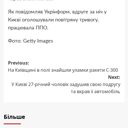
Як повідомляв Укрінформ, вдруге за ніч у
Києві оголошували повітряну тривогу,
працювала ППО.
Фото: Getty Images
Previous:
Post
На Київщині в полі знайшли уламки ракети С-300
navigation
Next:
У Києві 27-річний чоловік задушив свою подругу
та вкрав її автомобіль
Більше