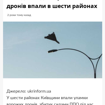
дронів впали в шести районах
2 роки тому назад
Джерело:
ukrinform.ua
У шести районах Київщини впали уламки
ворожих дронів, збитих силами ППО під час