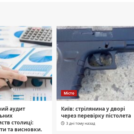
Місто
вий аудит
Київ: стрілянина у дворі
ьних
через перевірку пістолета
ств столиці:
3 дні тому назад
ти та висновки.