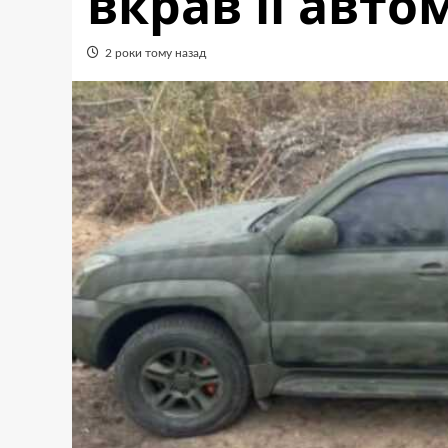
вкрав її авто
2 роки тому назад