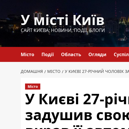
Перейти
до
У місті Київ
вмісту
САЙТ КИЄВА: НОВИНИ, ПОДІЇ, БЛОГИ
Місто
Події
Область
Огляди
Суспі
ДОМАШНЯ
МІСТО
У КИЄВІ 27-РІЧНИЙ ЧОЛОВІК 
Місто
У Києві 27-рі
задушив свою