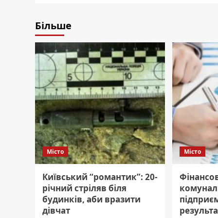
Більше
Місто
Місто
Київський “романтик”: 20-
Фінансо
річний стріляв біля
комунал
будинків, аби вразити
підприєм
дівчат
результа