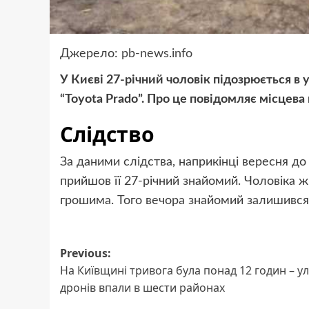
Джерело:
pb-news.info
У Києві 27-річний чоловік підозрюється в 
“Toyota Prado”. Про це повідомляє місцева
Слідство
За даними слідства, наприкінці вересня до
прийшов її 27-річний знайомий. Чоловіка ж
грошима. Того вечора знайомий залишився в 
Post
Previous:
На Київщині тривога була понад 12 годин – у
navigation
дронів впали в шести районах