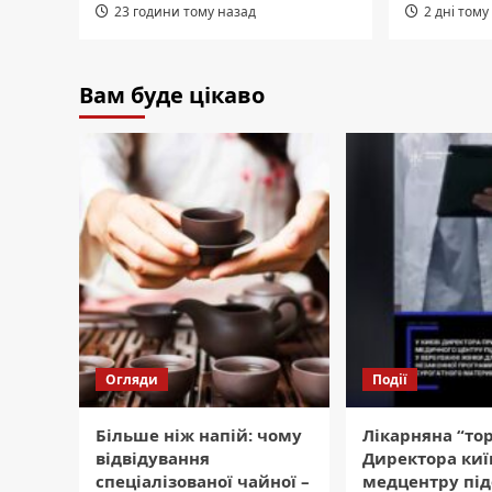
23 години тому назад
2 дні тому
Вам буде цікаво
Огляди
Події
Більше ніж напій: чому
Лікарняна “тор
відвідування
Директора киї
спеціалізованої чайної –
медцентру пі