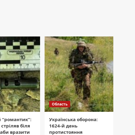
Область
 “романтик”:
Українська оборона:
 стріляв біля
1624-й день
 аби вразити
протистояння