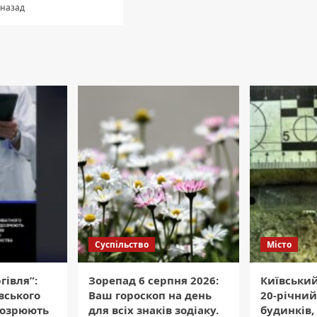
 назад
Суспільство
Місто
гівля”:
Зорепад 6 серпня 2026:
Київський
вського
Ваш гороскоп на день
20-річний
дозрюють
для всіх знаків зодіаку.
будинків,