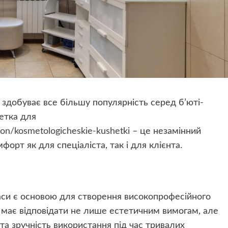
 здобуває все більшу популярність серед б’юті-
шетка для
tion/kosmetologicheskie-kushetki
– це незамінний
орт як для спеціаліста, так і для клієнта.
аси є основою для створення високопрофесійного
 має відповідати не лише естетичним вимогам, але
 та зручність використання під час тривалих