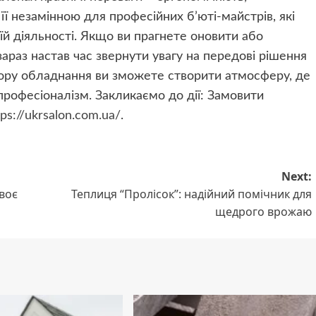
 її незамінною для професійних б’юті-майстрів, які
оїй діяльності. Якщо ви прагнете оновити або
зараз настав час звернути увагу на передові рішення
бору обладнання ви зможете створити атмосферу, де
професіоналізм. Закликаємо до дії: Замовити
tps://ukrsalon.com.ua/
.
Next:
двоє
Теплиця “Пролісок”: надійний помічник для
щедрого врожаю