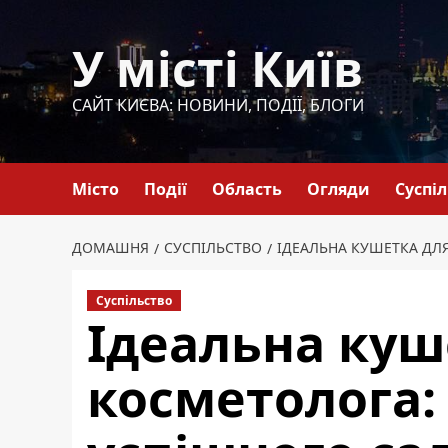
Перейти
до
У місті Київ
вмісту
САЙТ КИЄВА: НОВИНИ, ПОДІЇ, БЛОГИ
Місто
Події
Область
Огляди
Суспі
ДОМАШНЯ
СУСПІЛЬСТВО
ІДЕАЛЬНА КУШЕТКА ДЛ
Суспільство
Ідеальна куш
косметолога: