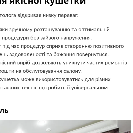
я якісної кушетки
олога відкриває низку переваг:
яки зручному розташуванню та оптимальній
 процедури без зайвого напруження.
 під час процедур сприяє створенню позитивного
вень задоволеності та бажання повернутися.
 якісний виріб дозволяють уникнути частих ремонтів
кошти на обслуговування салону.
 кушетка може використовуватись для різних
асажних технік, що робить її універсальним
ель