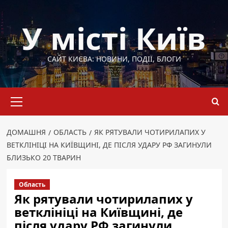
Перейти
до
У місті Київ
вмісту
САЙТ КИЄВА: НОВИНИ, ПОДІЇ, БЛОГИ
Основне
меню
ДОМАШНЯ
ОБЛАСТЬ
ЯК РЯТУВАЛИ ЧОТИРИЛАПИХ У
ВЕТКЛІНІЦІ НА КИЇВЩИНІ, ДЕ ПІСЛЯ УДАРУ РФ ЗАГИНУЛИ
БЛИЗЬКО 20 ТВАРИН
Область
Як рятували чотирилапих у
ветклініці на Київщині, де
після удару РФ загинули