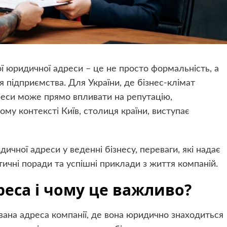
ної юридичної адреси – це не просто формальність, а
 підприємства. Для України, де бізнес-клімат
реси може прямо впливати на репутацію,
ьому контексті Київ, столиця країни, виступає
ичної адреси у веденні бізнесу, переваги, які надає
ичні поради та успішні приклади з життя компаній.
еса і чому це важливо?
ана адреса компанії, де вона юридично знаходиться