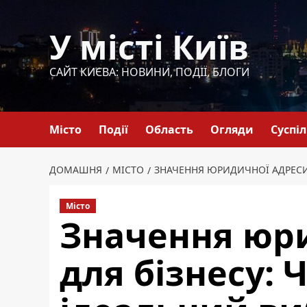
Перейти
до
У місті Київ
вмісту
САЙТ КИЄВА: НОВИНИ, ПОДІЇ, БЛОГИ
Місто
Події
Область
Огляди
Суспі
ДОМАШНЯ
МІСТО
ЗНАЧЕННЯ ЮРИДИЧНОЇ АДРЕСИ 
Місто
Значення юр
для бізнесу: 