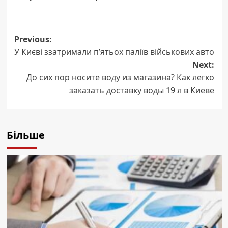
Previous:
Post
У Києві ззатримали п’ятьох паліїв військових авто
navigation
Next:
До сих пор носите воду из магазина? Как легко
заказать доставку воды 19 л в Киеве
Більше