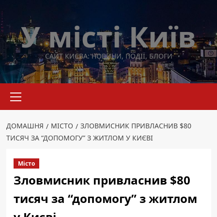
Перейти
до
У місті Київ
вмісту
САЙТ КИЄВА: НОВИНИ, ПОДІЇ, БЛОГИ
Основне
меню
ДОМАШНЯ
МІСТО
ЗЛОВМИСНИК ПРИВЛАСНИВ $80
ТИСЯЧ ЗА “ДОПОМОГУ” З ЖИТЛОМ У КИЄВІ
Місто
Зловмисник привласнив $80
тисяч за “допомогу” з житлом
у Києві