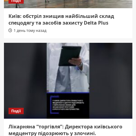
Події
Київ: обстріл знищив найбільший склад
спецодягу та засобів захисту Delta Plus
1 день тому назад
Події
Лікарняна “торгівля”: Директора київського
медцентру підозрюють у злочині.