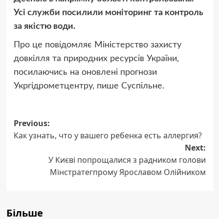
Усі служби посилили моніторинг та контроль
за якістю води.
Про це повідомляє Міністерство захисту
довкілля та природних ресурсів України,
посилаючись на оновлені прогнози
Укргідрометцентру, пише Суспільне.
Post
Previous:
Как узнать, что у вашего ребенка есть аллергия?
navigation
Next:
У Києві попрощалися з радником голови
Мінстратегпрому Ярославом Олійником
Більше