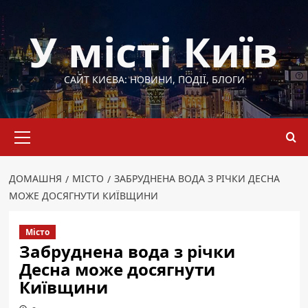
Перейти
до
У місті Київ
вмісту
САЙТ КИЄВА: НОВИНИ, ПОДІЇ, БЛОГИ
Основне
меню
ДОМАШНЯ
МІСТО
ЗАБРУДНЕНА ВОДА З РІЧКИ ДЕСНА
МОЖЕ ДОСЯГНУТИ КИЇВЩИНИ
Місто
Забруднена вода з річки
Десна може досягнути
Київщини