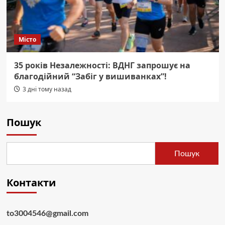
Місто
35 років Незалежності: ВДНГ запрошує на
благодійний “Забіг у вишиванках”!
3 дні тому назад
Пошук
Пошук
Контакти
to3004546@gmail.com