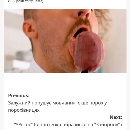
2 роки тому назад
Post
Previous:
Залужний порушує мовчання: є ще порох у
navigation
порохівницях
Next:
“**єсос” Клопотенко образився на “Заборону” і