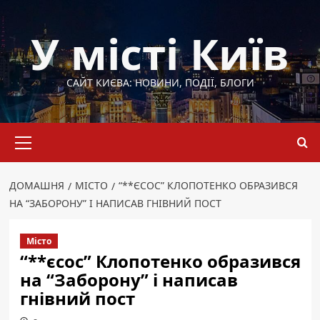
Перейти
до
У місті Київ
вмісту
САЙТ КИЄВА: НОВИНИ, ПОДІЇ, БЛОГИ
Основне
меню
ДОМАШНЯ
МІСТО
“**ЄСОС” КЛОПОТЕНКО ОБРАЗИВСЯ
НА “ЗАБОРОНУ” І НАПИСАВ ГНІВНИЙ ПОСТ
Місто
“**єсос” Клопотенко образився
на “Заборону” і написав
гнівний пост