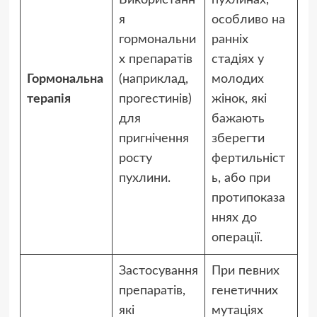
Використанн
пухлинах,
я
особливо на
гормональни
ранніх
х препаратів
стадіях у
Гормональна
(наприклад,
молодих
терапія
прогестинів)
жінок, які
для
бажають
пригнічення
зберегти
росту
фертильніст
пухлини.
ь, або при
протипоказа
ннях до
операції.
Застосування
При певних
препаратів,
генетичних
які
мутаціях