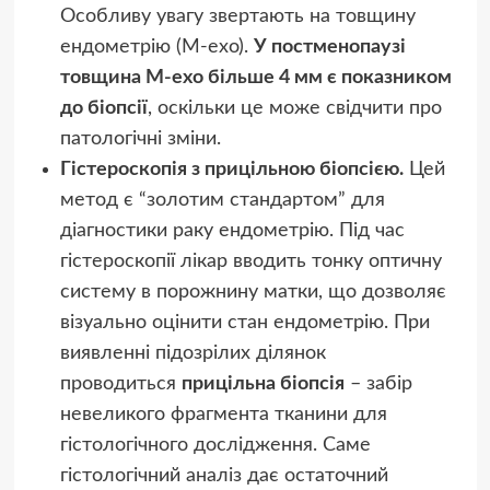
Особливу увагу звертають на товщину
ендометрію (М-ехо).
У постменопаузі
товщина М-ехо більше 4 мм є показником
до біопсії
, оскільки це може свідчити про
патологічні зміни.
Гістероскопія з прицільною біопсією.
Цей
метод є “золотим стандартом” для
діагностики раку ендометрію. Під час
гістероскопії лікар вводить тонку оптичну
систему в порожнину матки, що дозволяє
візуально оцінити стан ендометрію. При
виявленні підозрілих ділянок
проводиться
прицільна біопсія
– забір
невеликого фрагмента тканини для
гістологічного дослідження. Саме
гістологічний аналіз дає остаточний