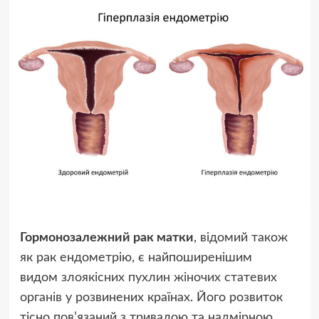
Гормонозалежний рак матки
, відомий також
як рак ендометрію, є найпоширенішим
видом
злоякісних пухлин жіночих статевих
органів
у розвинених країнах. Його розвиток
тісно пов’язаний з тривалою та надмірною