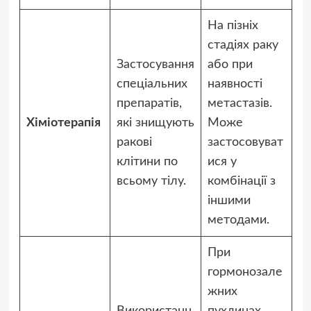
На пізніх
стадіях раку
Застосування
або при
спеціальних
наявності
препаратів,
метастазів.
Хіміотерапія
які знищують
Може
ракові
застосовуват
клітини по
ися у
всьому тілу.
комбінації з
іншими
методами.
При
гормонозале
жних