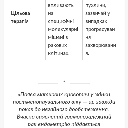
впливають
пухлини,
Цільова
на
зазвичай у
терапія
специфічні
випадках
молекулярні
прогресуван
мішені в
ня
ракових
захворюванн
клітинах.
я.
«Поява маткових кровотеч у жінки
постменопаузального віку — це завжди
показ до негайного дообстеження.
Вчасно виявлений гормонозалежний
рак ендометрію піддається