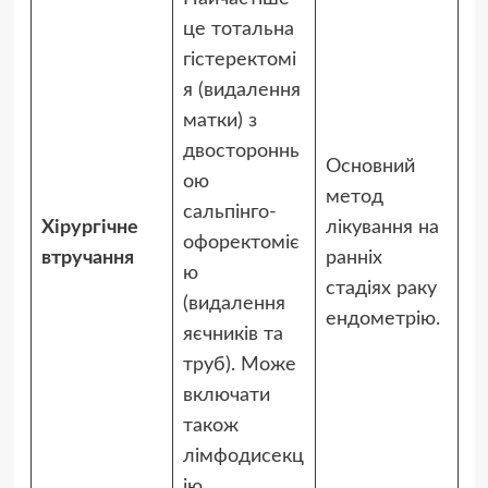
це тотальна
гістеректомі
я (видалення
матки) з
двостороннь
Основний
ою
метод
сальпінго-
Хірургічне
лікування на
офоректоміє
втручання
ранніх
ю
стадіях раку
(видалення
ендометрію.
яєчників та
труб). Може
включати
також
лімфодисекц
ію.