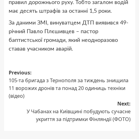
правил дорожнього руху. Тобто загалом водій
має десять штрафів за останні 1,5 роки.
За даними ЗМІ, винуватцем ДТП виявився 49-
річний Павло Плєшивцев – пастор
баптистської громади, який неодноразово
ставав учасником аварій.
Post
Previous:
105-та бригада з Тернополя за тиждень знищила
navigation
11 ворожих дронів та понад 20 одиниць техніки
(відео)
Next:
У Чабанах на Київщині побудують сучасне
укриття за підтримки Фінляндії (ФОТО)