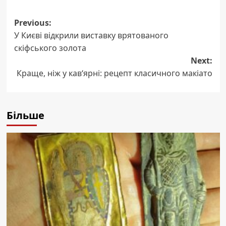
Post
Previous:
У Києві відкрили виставку врятованого
navigation
скіфського золота
Next:
Краще, ніж у кав‘ярні: рецепт класичного макіато
Більше