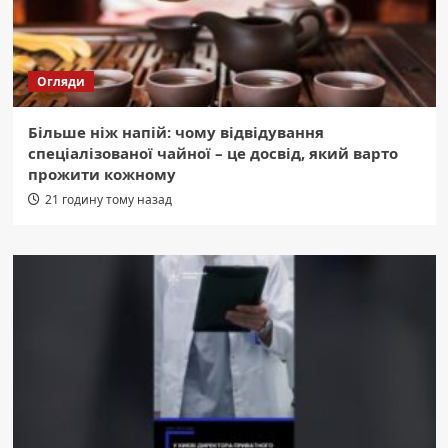
Огляди
Більше ніж напій: чому відвідування
спеціалізованої чайної – це досвід, який варто
прожити кожному
21 годину тому назад