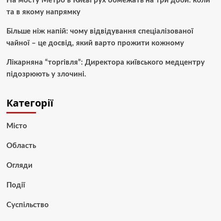
На мосту Метро в Києві рух обмежать на три доби: коли
та в якому напрямку
Більше ніж напій: чому відвідування спеціалізованої
чайної – це досвід, який варто прожити кожному
Лікарняна “торгівля”: Директора київського медцентру
підозрюють у злочині.
Категорії
Місто
Область
Огляди
Події
Суспільство