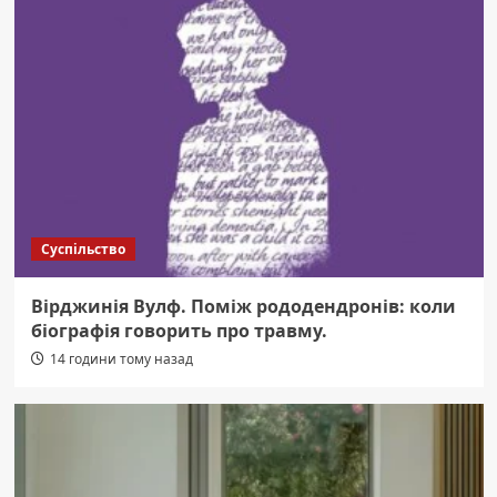
Суспільство
Вірджинія Вулф. Поміж рододендронів: коли
біографія говорить про травму.
14 години тому назад