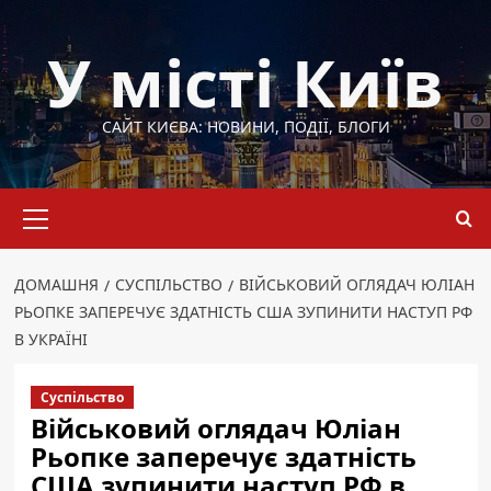
Перейти
до
У місті Київ
вмісту
САЙТ КИЄВА: НОВИНИ, ПОДІЇ, БЛОГИ
Основне
меню
ДОМАШНЯ
СУСПІЛЬСТВО
ВІЙСЬКОВИЙ ОГЛЯДАЧ ЮЛІАН
РЬОПКЕ ЗАПЕРЕЧУЄ ЗДАТНІСТЬ США ЗУПИНИТИ НАСТУП РФ
В УКРАЇНІ
Суспільство
Військовий оглядач Юліан
Рьопке заперечує здатність
США зупинити наступ РФ в