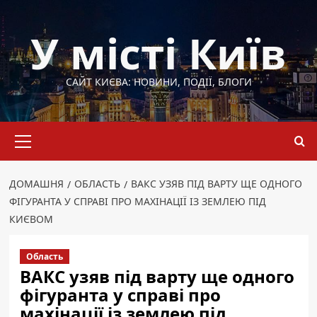
Перейти
до
У місті Київ
вмісту
САЙТ КИЄВА: НОВИНИ, ПОДІЇ, БЛОГИ
Основне
меню
ДОМАШНЯ
ОБЛАСТЬ
ВАКС УЗЯВ ПІД ВАРТУ ЩЕ ОДНОГО
ФІГУРАНТА У СПРАВІ ПРО МАХІНАЦІЇ ІЗ ЗЕМЛЕЮ ПІД
КИЄВОМ
Область
ВАКС узяв під варту ще одного
фігуранта у справі про
махінації із землею під