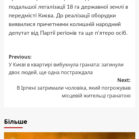
подальшої легалізації 18 га державної землі в
передмісті Києва. До реалізації оборудки
виявилися причетними колишній народний
депутат від Партії регіонів та ще п'ятеро осіб.
Post
Previous:
У Києві в квартирі вибухнула граната: загинули
navigation
двоє людей, ще одна постраждала
Next:
В Ірпені затримали чоловіка, який погрожував
місцевій жительці гранатою
Більше