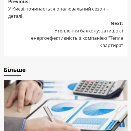
Post
Previous:
У Києві починається опалювальний сезон –
navigation
деталі
Next:
Утеплення балкону: затишок і
енергоефективність з компанією “Тепла
Квартира”
Більше