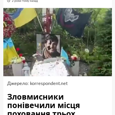
2 роки тому назад
Джерело:
korrespondent.net
Зловмисники
понівечили місця
поховання трьох