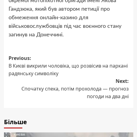
окремої мотопіхотної бригади імені Якова
Гандзюка, який був автором петиції про
обмеження онлайн-казино для
військовослужбовців під час воєнного стану
загинув на Донеччині.
Post
Previous:
В Києві викрили чоловіка, що розвісив на паркані
navigation
радянську символіку
Next:
Спочатку спека, потім прохолода — прогноз
погоди на два дні
Більше