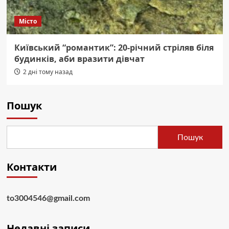
Місто
Київський “романтик”: 20-річний стріляв біля
будинків, аби вразити дівчат
2 дні тому назад
Пошук
Пошук
Контакти
to3004546@gmail.com
Недавні записи