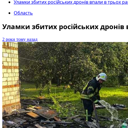
Уламки збитих російських дронів впали в трьох р
Область
Уламки збитих російських дронів
2 роки тому назад