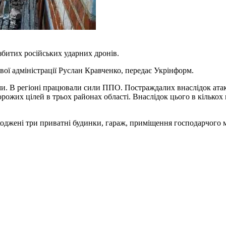
 збитих російських ударних дронів.
вої адміністрації Руслан Кравченко, передає Укрінформ.
ми. В регіоні працювали сили ППО. Постраждалих внаслідок атак
рожих цілей в трьох районах області. Внаслідок цього в кількох 
коджені три приватні будинки, гараж, приміщення господарчого ма