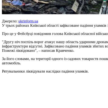
Джерело:
ukrinform.ua
У трьох районах Київської області зафіксоване падіння уламків
Про це у Фейсбуці повідомив голова Київської обласної військо
"Другу ніч поспіль ворог атакує нашу область ударними дрона
інфраструктури відсутні. Зафіксовано падіння уламків збитих во
Пожежі ліквідовано", – написав Кравченко.
За його словами, на території одного із садових товариств пош
автомобіль.
Рятувальники ліквідували наслідки падіння уламків.