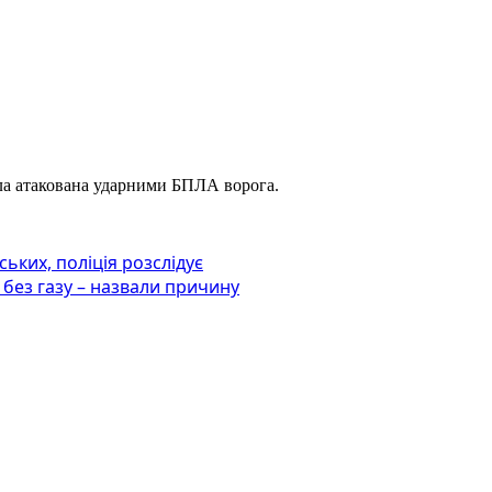
ула атакована ударними БПЛА ворога.
ьких, поліція розслідує
 без газу – назвали причину