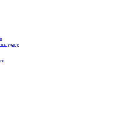
и.
ого удару
нти