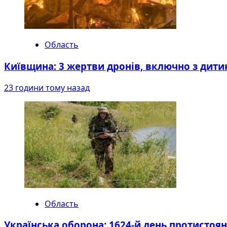
Область
Київщина: 3 жертви дронів, включно з дити
23 години тому назад
Область
Українська оборона: 1624-й день протистоя