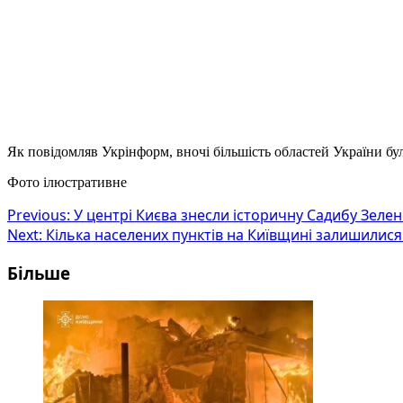
Як повідомляв Укрінформ, вночі більшість областей України б
Фото ілюстративне
Post
Previous:
У центрі Києва знесли історичну Садибу Зеленс
Next:
Кілька населених пунктів на Київщині залишилися
navigation
Більше