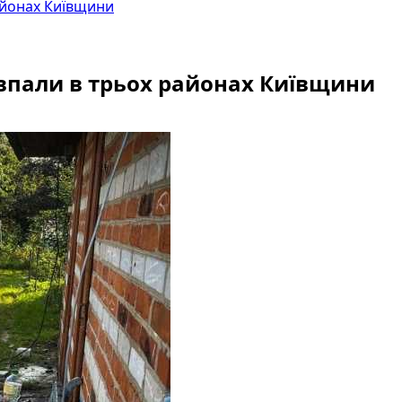
айонах Київщини
 впали в трьох районах Київщини