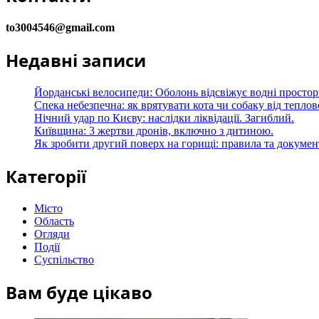
to3004546@gmail.com
Недавні записи
Йорданські велосипеди: Оболонь відсвіжує водні простор
Спека небезпечна: як врятувати кота чи собаку від теплов
Нічний удар по Києву: наслідки ліквідації. Загиблий.
Київщина: 3 жертви дронів, включно з дитиною.
Як зробити другий поверх на горищі: правила та докуме
Категорії
Місто
Область
Огляди
Події
Суспільство
Вам буде цікаво