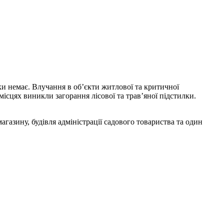
и немає. Влучання в об’єкти житлової та критичної
місцях виникли загорання лісової та трав’яної підстилки.
газину, будівля адміністрації садового товариства та один