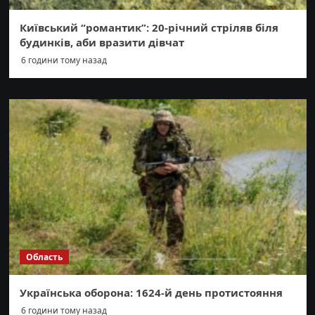
Київський “романтик”: 20-річний стріляв біля
будинків, аби вразити дівчат
6 години тому назад
Область
Українська оборона: 1624-й день протистояння
6 години тому назад