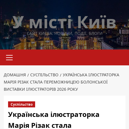
Перейти
до
У місті Київ
вмісту
САЙТ КИЄВА: НОВИНИ, ПОДІЇ, БЛОГИ
Основне
меню
ДОМАШНЯ
СУСПІЛЬСТВО
УКРАЇНСЬКА ІЛЮСТРАТОРКА
МАРІЯ РІЗАК СТАЛА ПЕРЕМОЖНИЦЕЮ БОЛОНСЬКОЇ
ВИСТАВКИ ІЛЮСТРАТОРІВ 2026 РОКУ
Суспільство
Українська ілюстраторка
Марія Різак стала