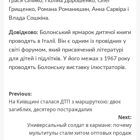
Грася Олійко, Поліна Дорошенко, Олег
Грищенко, Романа Романишин, Анна Сарвіра і
Влада Сошкіна.
Довідково:
Болонський ярмарок дитячої книги
проводять в Італії. Він є одним із провідних у
світі форумом, який присвячений літературі
для дітей і підлітків. У його межах з 1967 року
проводять Болонську виставку ілюстраторів.
Previous:
Post
На Київщині сталася ДТП з маршруткою: двоє
navigation
загиблих, десятеро постраждалих
Next:
Универсальный солдат в кармане: почему
мультитулы стали хитом оптовых продаж