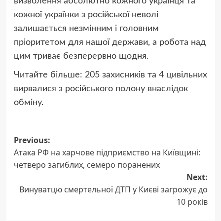
визволення абсолютно кожного українця та
кожної українки з російської неволі
залишається незмінним і головним
пріоритетом для нашої держави, а робота над
цим триває безперервно щодня.
Читайте більше: 205 захисників та 4 цивільних
вирвалися з російського полону внаслідок
обміну.
Post
Previous:
Атака РФ на харчове підприємство на Київщині:
navigation
четверо загиблих, семеро поранених
Next:
Винуватцю смертельної ДТП у Києві загрожує до
10 років