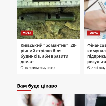
Місто
Місто
Київський “романтик”: 20-
Фінансо
річний стріляв біля
комунал
будинків, аби вразити
підприєм
дівчат
результа
16 години тому назад
2 дні тому
Вам буде цікаво