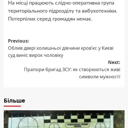
На місці працюють слідчо-оперативна група
територіального підрозділу та вибухотехніки.
Потерпілих серед громадян немає.
Post
Previous:
Облив двері колишньої дівчини кров’ю: у Києві
navigation
суд виніс вирок чоловіку
Next:
Прапори бригад ЗСУ: як створюються живі
символи мужності
Більше