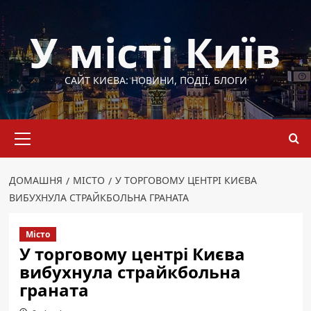
Перейти
до
У місті Київ
вмісту
САЙТ КИЄВА: НОВИНИ, ПОДІЇ, БЛОГИ
Основне
меню
ДОМАШНЯ
МІСТО
У ТОРГОВОМУ ЦЕНТРІ КИЄВА
ВИБУХНУЛА СТРАЙКБОЛЬНА ГРАНАТА
Місто
У торговому центрі Києва
вибухнула страйкбольна
граната