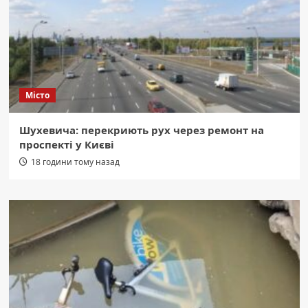
Місто
Шухевича: перекриють рух через ремонт на
проспекті у Києві
18 години тому назад