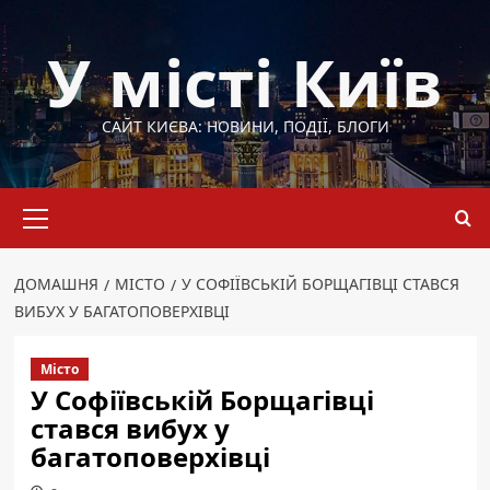
Перейти
до
У місті Київ
вмісту
САЙТ КИЄВА: НОВИНИ, ПОДІЇ, БЛОГИ
Основне
меню
ДОМАШНЯ
МІСТО
У СОФІЇВСЬКІЙ БОРЩАГІВЦІ СТАВСЯ
ВИБУХ У БАГАТОПОВЕРХІВЦІ
Місто
У Софіївській Борщагівці
стався вибух у
багатоповерхівці