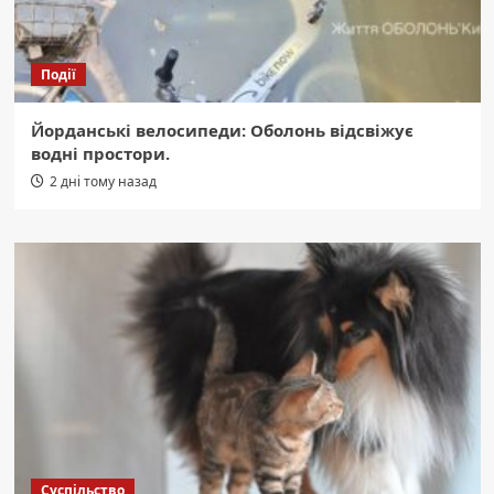
Події
Йорданські велосипеди: Оболонь відсвіжує
водні простори.
2 дні тому назад
Суспільство