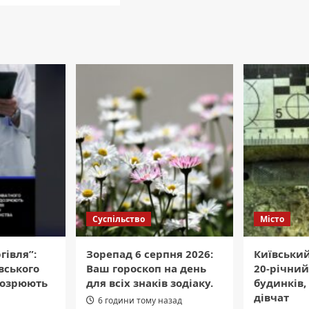
Суспільство
Місто
гівля”:
Зорепад 6 серпня 2026:
Київський
вського
Ваш гороскоп на день
20-річний
дозрюють
для всіх знаків зодіаку.
будинків,
дівчат
6 години тому назад