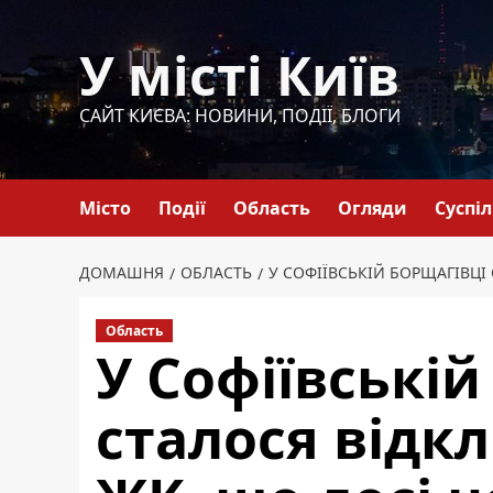
Перейти
до
У місті Київ
вмісту
САЙТ КИЄВА: НОВИНИ, ПОДІЇ, БЛОГИ
Місто
Події
Область
Огляди
Суспі
ДОМАШНЯ
ОБЛАСТЬ
У СОФІЇВСЬКІЙ БОРЩАГІВЦІ
Область
У Софіївській
сталося відк