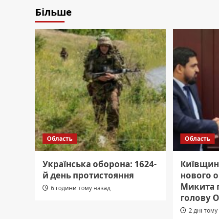
Більше
Область
Область
Українська оборона: 1624-
Київщин
й день протистояння
нового о
Микита 
6 години тому назад
голову 
2 дні тому