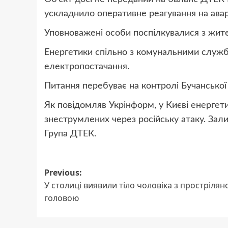
ускладнило оперативне реагування на авар
Уповноважені особи поспілкувалися з жите
Енергетики спільно з комунальними служ
електропостачання.
Питання перебуває на контролі Бучанської 
Як повідомляв Укрінформ, у Києві енергет
знеструмлених через російську атаку. Зали
Група ДТЕК.
Post
Previous:
У столиці виявили тіло чоловіка з простріля
navigation
головою