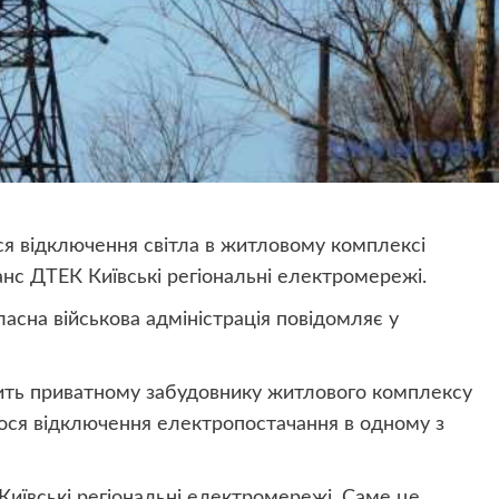
ося відключення світла в житловому комплексі
анс ДТЕК Київські регіональні електромережі.
асна військова адміністрація повідомляє у
жить приватному забудовнику житлового комплексу
алося відключення електропостачання в одному з
Київські регіональні електромережі. Саме це