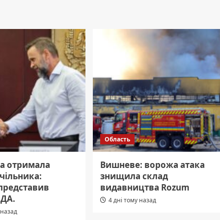
Область
а отримала
Вишневе: ворожа атака
чільника:
знищила склад
представив
видавництва Rozum
ОДА.
4 дні тому назад
 назад