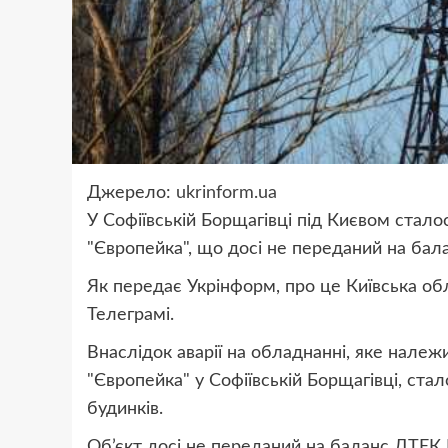
Джерело:
ukrinform.ua
У Софіївській Борщагівці під Києвом стал
"Європейка", що досі не переданий на бал
Як передає Укрінформ, про це Київська обл
Телеграмі.
Внаслідок аварії на обладнанні, яке нале
"Європейка" у Софіївській Борщагівці, ст
будинків.
Об’єкт досі не переданий на баланс ДТЕК 