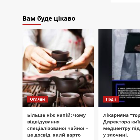
Вам буде цікаво
Огляди
Події
Більше ніж напій: чому
Лікарняна “тор
відвідування
Директора киї
спеціалізованої чайної –
медцентру пі
це досвід, який варто
у злочині.