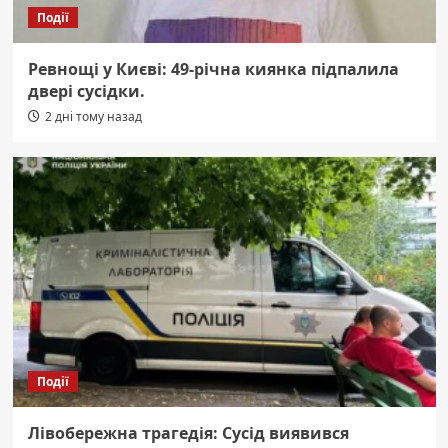
Події
Ревнощі у Києві: 49-річна киянка підпалила
двері сусідки.
2 дні тому назад
Події
Лівобережна трагедія: Сусід виявився