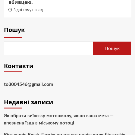
вбивцею.
3 дні тому назад
Пошук
Пошук
Контакти
to3004546@gmail.com
Недавні записи
Як обрати київську мотошколу, якщо ваша мета —
впевнена їзда в міському потоці
Вірджинія Вулф. Поміж рододендронів: коли біографія