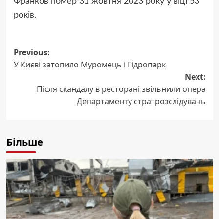
Франков помер 31 жовтня 2023 року у віці 53
років.
Post
Previous:
У Києві затопило Муромець і Гідропарк
navigation
Next:
Після скандалу в ресторані звільнили опера
Департаменту стратрозслідувань
Більше