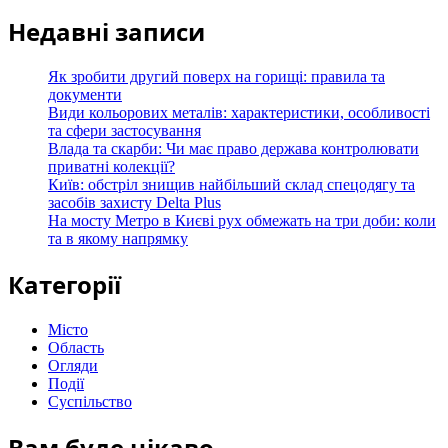
Недавні записи
Як зробити другий поверх на горищі: правила та
документи
Види кольорових металів: характеристики, особливості
та сфери застосування
Влада та скарби: Чи має право держава контролювати
приватні колекції?
Київ: обстріл знищив найбільший склад спецодягу та
засобів захисту Delta Plus
На мосту Метро в Києві рух обмежать на три доби: коли
та в якому напрямку
Категорії
Місто
Область
Огляди
Події
Суспільство
Вам буде цікаво