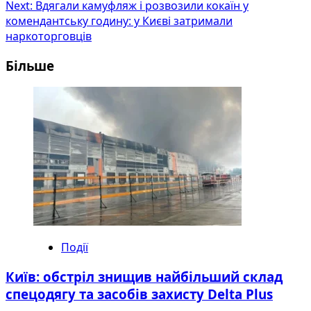
Next:
Вдягали камуфляж і розвозили кокаїн у
комендантську годину: у Києві затримали
наркоторговців
Більше
Події
Київ: обстріл знищив найбільший склад
спецодягу та засобів захисту Delta Plus