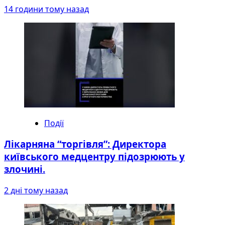
14 години тому назад
Події
Лікарняна “торгівля”: Директора
київського медцентру підозрюють у
злочині.
2 дні тому назад