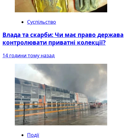
Суспільство
Влада та скарби: Чи має право держава
контролювати приватні колекції?
14 години тому назад
Події