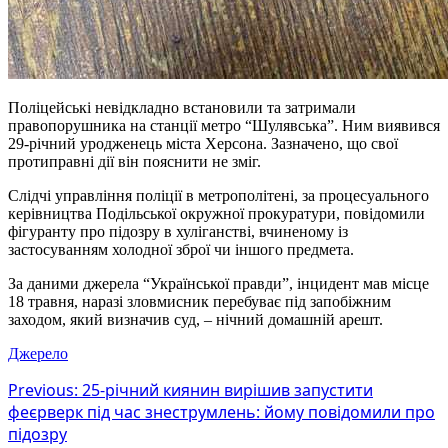
Поліцейські невідкладно встановили та затримали
правопорушника на станції метро “Шулявська”. Ним виявився
29-річний уродженець міста Херсона. Зазначено, що свої
протиправні дії він пояснити не зміг.
Слідчі управління поліції в метрополітені, за процесуального
керівництва Подільської окружної прокуратури, повідомили
фігуранту про підозру в хуліганстві, вчиненому із
застосуванням холодної зброї чи іншого предмета.
За даними джерела “Української правди”, інцидент мав місце
18 травня, наразі зловмисник перебуває під запобіжним
заходом, який визначив суд, – нічний домашній арешт.
Джерело
Post
Previous:
25-річний киянин вирішив запустити
феєрверк під час знеструмлень: йому повідомили про
navigation
підозру