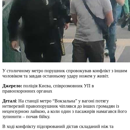
У столичному метро порушник спровокував конфлікт з іншим
чоловіком та завдав останньому удару ножем у живіт.
Джерело:
поліція Києва, співрозмовник УП в
правоохоронних органах
Деталі
: На станції метро “Вокзальна” у вагоні потягу
нетверезий правопорушник чіплявся до інших громадян із
нецензурною лайкою, а коли один з пасажирів намагався його
зупинити – почав бійку.
В ході конфлікту підозрюваний дістав складаний ніж та