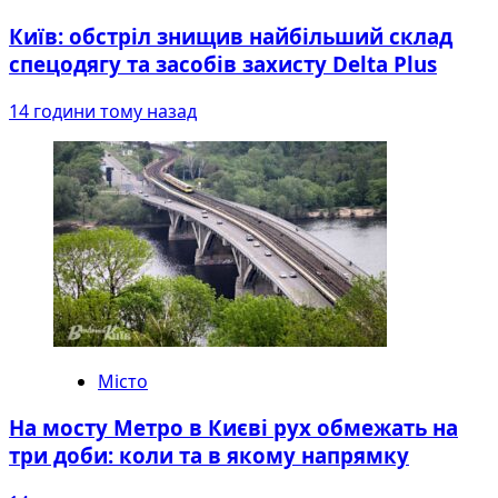
Київ: обстріл знищив найбільший склад
спецодягу та засобів захисту Delta Plus
14 години тому назад
Місто
На мосту Метро в Києві рух обмежать на
три доби: коли та в якому напрямку