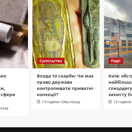
Суспільство
Події
вих
Влада та скарби: Чи має
Київ: обс
право держава
найбільш
и,
контролювати приватні
спецодягу
а сфери
колекції?
захисту De
13 години тому назад
13 години
назад