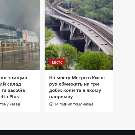
Місто
тріл знищив
На мосту Метро в Києві
ий склад
рух обмежать на три
 та засобів
доби: коли та в якому
lta Plus
напрямку
 тому назад
14 години тому назад