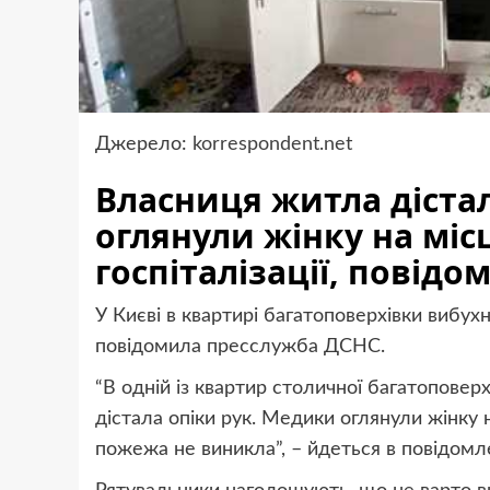
Джерело:
korrespondent.net
Власниця житла діста
оглянули жінку на міс
госпіталізації, повідо
У Києві в квартирі багатоповерхівки вибух
повідомила пресслужба ДСНС.
“В одній із квартир столичної багатопове
дістала опіки рук. Медики оглянули жінку н
пожежа не виникла”, – йдеться в повідомле