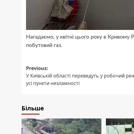
Нагадаємо, у квітні цього року в Кривому Р
побутовий газ.
Post
Previous:
У Київській області переведуть у робочий р
navigation
усі пункти незламності
Більше