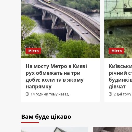
Місто
Місто
На мосту Метро в Києві
Київськи
рух обмежать на три
річний с
доби: коли та в якому
будинків
напрямку
дівчат
14 години тому назад
2 дні тому
Вам буде цікаво