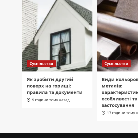
Суспільство
Суспільство
Як зробити другий
Види кольоро
поверх на горищі:
металів:
правила та документи
характеристик
особливості т
9 години тому назад
застосування
13 години тому 