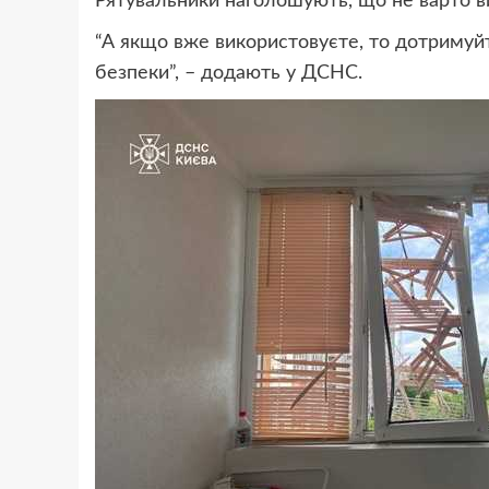
Рятувальники наголошують, що не варто ви
“А якщо вже використовуєте, то дотримуйт
безпеки”, – додають у ДСНС.