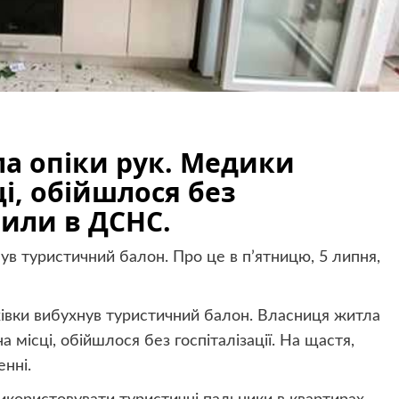
ла опіки рук. Медики
ці, обійшлося без
мили в ДСНС.
нув туристичний балон. Про це в п’ятницю, 5 липня,
рхівки вибухнув туристичний балон. Власниця житла
а місці, обійшлося без госпіталізації. На щастя,
нні.