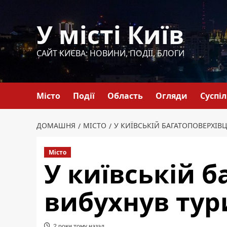
Перейти
до
У місті Київ
вмісту
САЙТ КИЄВА: НОВИНИ, ПОДІЇ, БЛОГИ
Місто
Події
Область
Огляди
Суспі
ДОМАШНЯ
МІСТО
У КИЇВСЬКІЙ БАГАТОПОВЕРХІВ
Місто
У київській б
вибухнув тур
2 роки тому назад