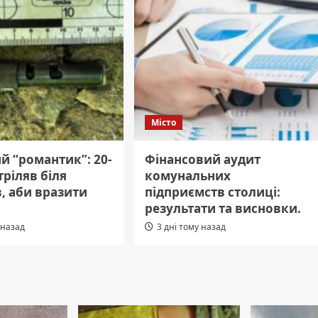
Місто
й “романтик”: 20-
Фінансовий аудит
тріляв біля
комунальних
, аби вразити
підприємств столиці:
результати та висновки.
 назад
3 дні тому назад