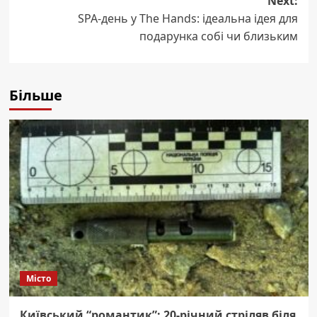
Next:
SPA-день у The Hands: ідеальна ідея для
подарунка собі чи близьким
Більше
Місто
Київський “романтик”: 20-річний стріляв біля