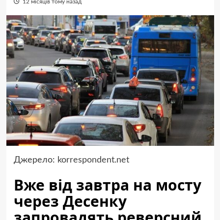
12 місяців тому назад
Джерело:
korrespondent.net
Вже від завтра на мосту
через Десенку
запровадять реверсний