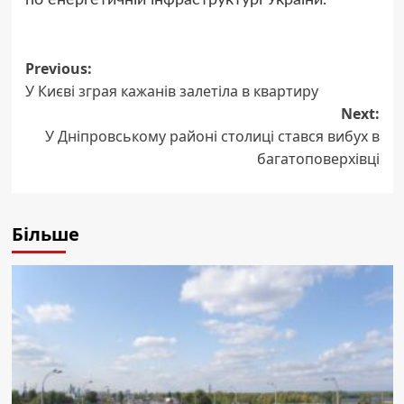
по енергетичній інфраструктурі України.
Post
Previous:
У Києві зграя кажанів залетіла в квартиру
navigation
Next:
У Дніпровському районі столиці стався вибух в
багатоповерхівці
Більше