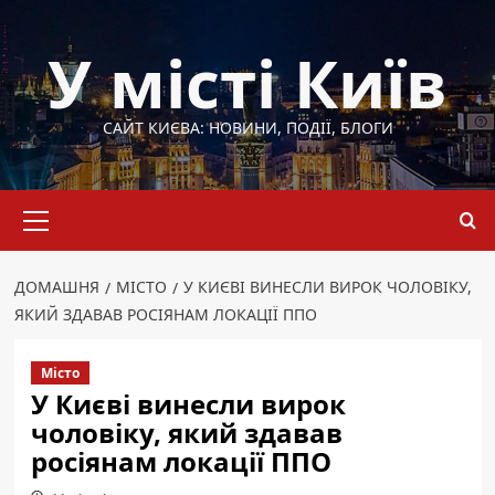
Перейти
до
У місті Київ
вмісту
САЙТ КИЄВА: НОВИНИ, ПОДІЇ, БЛОГИ
Основне
меню
ДОМАШНЯ
МІСТО
У КИЄВІ ВИНЕСЛИ ВИРОК ЧОЛОВІКУ,
ЯКИЙ ЗДАВАВ РОСІЯНАМ ЛОКАЦІЇ ППО
Місто
У Києві винесли вирок
чоловіку, який здавав
росіянам локації ППО