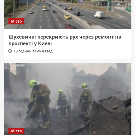
Місто
Шухевича: перекриють рух через ремонт на
проспекті у Києві
18 години тому назад
Місто