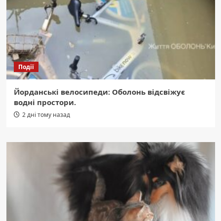
Події
Йорданські велосипеди: Оболонь відсвіжує
водні простори.
2 дні тому назад