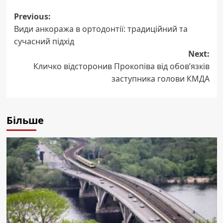
Post
Previous:
Види анкоража в ортодонтії: традиційний та
navigation
сучасний підхід
Next:
Кличко відсторонив Прокопіва від обов’язків
заступника голови КМДА
Більше