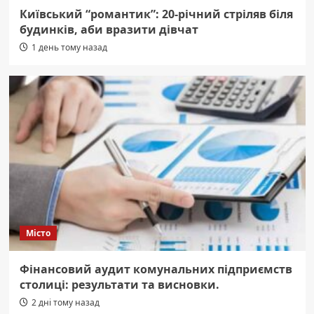
Київський “романтик”: 20-річний стріляв біля
будинків, аби вразити дівчат
1 день тому назад
Місто
Фінансовий аудит комунальних підприємств
столиці: результати та висновки.
2 дні тому назад