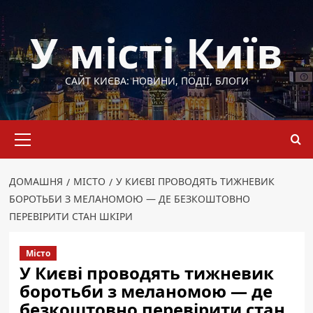
Перейти
до
У місті Київ
вмісту
САЙТ КИЄВА: НОВИНИ, ПОДІЇ, БЛОГИ
Основне
меню
ДОМАШНЯ
МІСТО
У КИЄВІ ПРОВОДЯТЬ ТИЖНЕВИК
БОРОТЬБИ З МЕЛАНОМОЮ — ДЕ БЕЗКОШТОВНО
ПЕРЕВІРИТИ СТАН ШКІРИ
Місто
У Києві проводять тижневик
боротьби з меланомою — де
безкоштовно перевірити стан