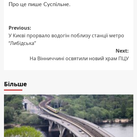
Про це пише Суспільне.
Post
Previous:
У Києві прорвало водогін поблизу станції метро
navigation
“Либідська”
Next:
На Вінниччині освятили новий храм ПЦУ
Більше